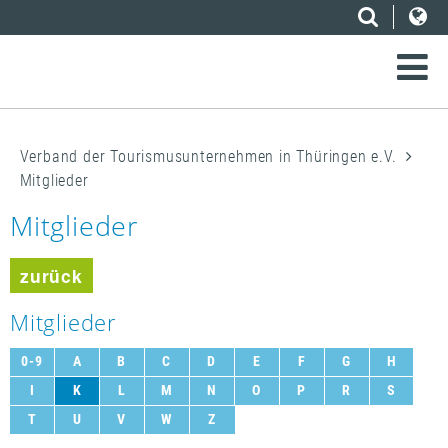
Verband der Tourismusunternehmen in Thüringen e.V.
Mitglieder
Mitglieder
zurück
Mitglieder
0-9
A
B
C
D
E
F
G
H
I
K
L
M
N
O
P
R
S
T
U
V
W
Z