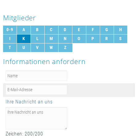
Mitglieder
0-9
A
B
C
D
E
F
G
H
I
K
L
M
N
O
P
R
S
T
U
V
W
Z
Informationen anfordern
Ihre Nachricht an uns
Zeichen:
200
/
200