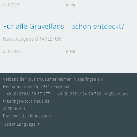
Jul 2026
... mehr
Für alle Gravelfans – schon entdeckt?
Neue Ausgabe GRAVELFUN
Jun 2026
... mehr
Verband der Tourismusunternehmen in Thüringen e.V.
Hermannstraße 25, 99817 Eisenach
+ 49 (0) 3691/ 88 67 277
| + 49 (0) 3691/ 24 90 720
info@verband-
thueringen-tourismus.de
© 2026 VTT
Datenschutz
|
Impressum
Select Language
▼